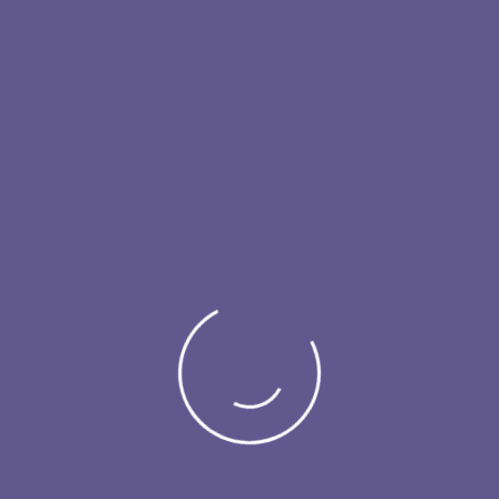
زائر
عارض
#EMF25
ملتقي ومعرض الطب التجميلي
11-13 November 2025
الرياض - المملكة العربية السعودية